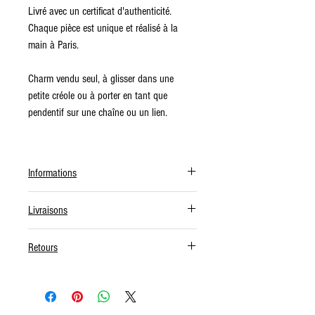
Livré avec un certificat d'authenticité.
Chaque pièce est unique et réalisé à la
main à Paris.
Charm vendu seul, à glisser dans une
petite créole ou à porter en tant que
pendentif sur une chaîne ou un lien.
Informations
Nous vous invitons à
nous contacter
si
Livraisons
vous avez une question ou une demande
spécifique (combinaison de pierres par
Les livraisons sont offertes à partir de 200
Retours
exemple).
€ d’achat pour la France métropolitaine et
à partir de 500 € pour l'Europe et le reste
Vous avez la possibilité d'échanger votre
du monde.
bijou pour un autre modèle sous 14 jours
ou d'être remboursé sous 14 jours, à