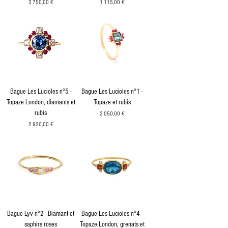
Prix
Prix
3 750,00 €
1 115,00 €
Bague Les Lucioles n°5 -
Bague Les Lucioles n°1 -
Topaze London, diamants et
Topaze et rubis
rubis
Prix
2 050,00 €
Prix
2 920,00 €
Bague Lyv n°2 - Diamant et
Bague Les Lucioles n°4 -
saphirs roses
Topaze London, grenats et