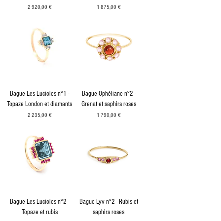
Prix
Prix
2 920,00 €
1 875,00 €
Bague Les Lucioles n°1 -
Bague Ophéliane n°2 -
Topaze London et diamants
Grenat et saphirs roses
Prix
Prix
2 235,00 €
1 790,00 €
Bague Les Lucioles n°2 -
Bague Lyv n°2 - Rubis et
Topaze et rubis
saphirs roses