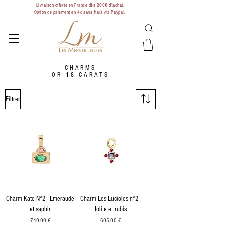
Livraison offerte en France dès 200€ d'achat.
Option de paiement en 4x sans frais via Paypal.
- CHARMS -
OR 18 CARATS
Filtrer
Charm Kate N°2 - Emeraude
Charm Les Lucioles n°2 -
et saphir
Iolite et rubis
Prix
Prix
740,00 €
605,00 €