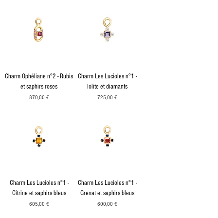
Charm Ophéliane n°2 - Rubis
Charm Les Lucioles n°1 -
et saphirs roses
Iolite et diamants
Prix
Prix
870,00 €
725,00 €
Charm Les Lucioles n°1 -
Charm Les Lucioles n°1 -
Citrine et saphirs bleus
Grenat et saphirs bleus
Prix
Prix
605,00 €
600,00 €