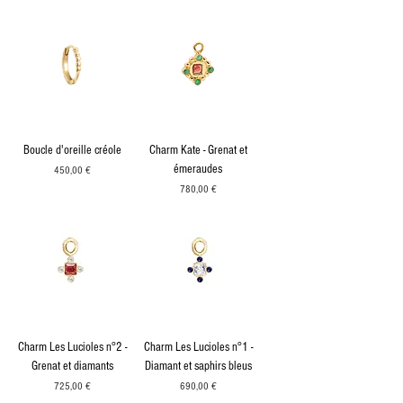
Boucle d'oreille créole
Charm Kate - Grenat et
émeraudes
Prix
450,00 €
Prix
780,00 €
Charm Les Lucioles n°2 -
Charm Les Lucioles n°1 -
Grenat et diamants
Diamant et saphirs bleus
Prix
Prix
725,00 €
690,00 €