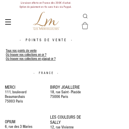
Livraison offerte en France dès 200€ d'achat.
Option de paiement en 4x sans frais via Paypal.
- POINTS DE VENTE -
Tous nos points de vente
Où trouver nos collections en or ?
Où trouver nos collections en plaqué or ?
- FRANCE -
MERCI
BIRDY JOAILLERIE
111, boulevard
18, rue Saint - Placide
Beaumarchais
75006 Paris
75003 Paris
LES COULEURS DE
OPIUM
SALLY
6, rue des 3 Maries
12, rue Vivienne