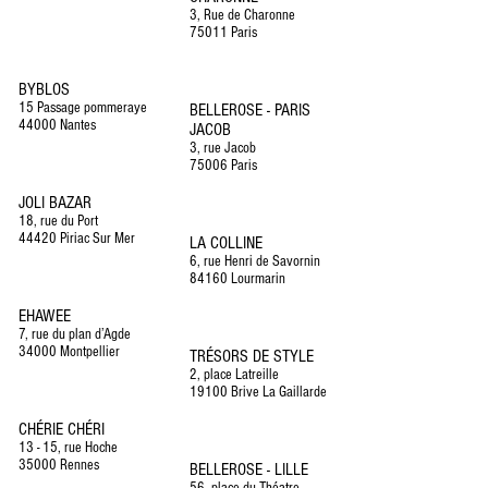
3, Rue de Charonne
75011 Paris
BYBLOS
15 Passage pommeraye
BELLEROSE - PARIS
44000 Nantes
JACOB
3, rue Jacob
75006 Paris
JOLI BAZAR
18, rue du Port
44420 Piriac Sur Mer
LA COLLINE
6, rue Henri de Savornin
84160 Lourmarin
EHAWEE
7, rue du plan d’Agde
34000 Montpellier
TRÉSORS DE STYLE
2, place Latreille
19100 Brive La Gaillarde
CHÉRIE CHÉRI
13 - 15, rue Hoche
35000 Rennes
BELLEROSE - LILLE
56, place du Théatre