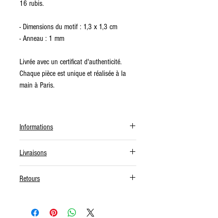
16 rubis.
- Dimensions du motif : 1,3 x 1,3 cm
- Anneau : 1 mm
Livrée avec un certificat d'authenticité.
Chaque pièce est unique et réalisée à la
main à Paris.
Informations
La première mise à taille de votre bague
Livraisons
vous est offerte sous 30 jours.
Les livraisons sont offertes à partir de 200
Retours
Nous vous invitons à
nous contacter
si
€ d’achat pour la France métropolitaine et
vous avez une question ou une demande
à partir de 500 € pour l'Europe et le reste
La première mise à taille de votre bague
spécifique (taille de bague, combinaison de
du monde.
vous est offerte sous 30 jours.
pierres, etc).