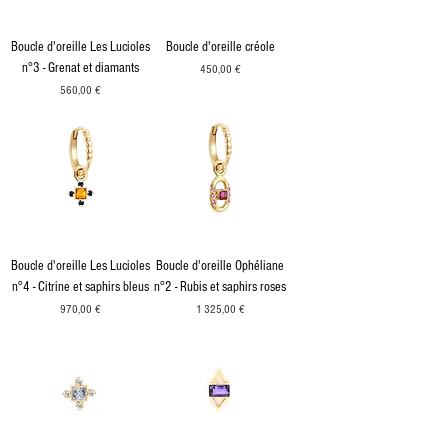
Boucle d'oreille Les Lucioles
Boucle d'oreille créole
n°3 - Grenat et diamants
Prix
450,00 €
Prix
560,00 €
Boucle d'oreille Les Lucioles
Boucle d'oreille Ophéliane
n°4 - Citrine et saphirs bleus
n°2 - Rubis et saphirs roses
Prix
Prix
970,00 €
1 325,00 €