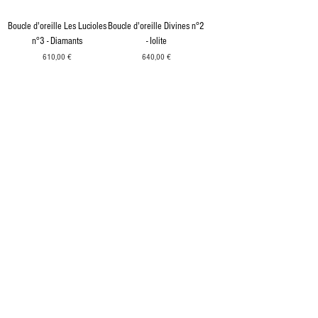
Boucle d'oreille Les Lucioles
Boucle d'oreille Divines n°2
n°3 - Diamants
- Iolite
Prix
Prix
610,00 €
640,00 €
Conditions générales de vente
Points de vente
Contact
Guide des tailles
À propos
Presse
Carte cadeau
Mon compte
Prendre rendez-vous
contact@lesmerveilleuses.net