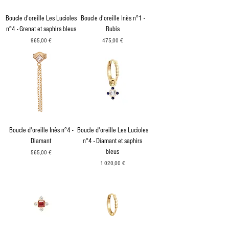
Boucle d'oreille Les Lucioles
Boucle d'oreille Inès n°1 -
n°4 - Grenat et saphirs bleus
Rubis
Prix
Prix
965,00 €
475,00 €
Boucle d'oreille Inès n°4 -
Boucle d'oreille Les Lucioles
Diamant
n°4 - Diamant et saphirs
bleus
Prix
565,00 €
Prix
1 020,00 €