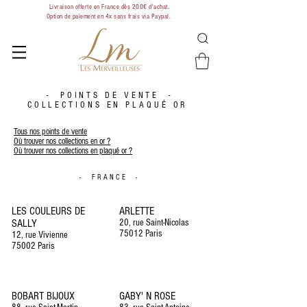
Livraison offerte en France dès 200€ d'achat.
Option de paiement en 4x sans frais via Paypal.
- POINTS DE VENTE -
COLLECTIONS EN PLAQUÉ OR
Tous nos points de vente
Où trouver nos collections en or ?
Où trouver nos collections en plaqué or ?
- FRANCE -
LES COULEURS DE
ARLETTE
SALLY
20, rue Saint-Nicolas
75012 Paris
12, rue Vivienne
75002 Paris
BOBART BIJOUX
GABY' N ROSE