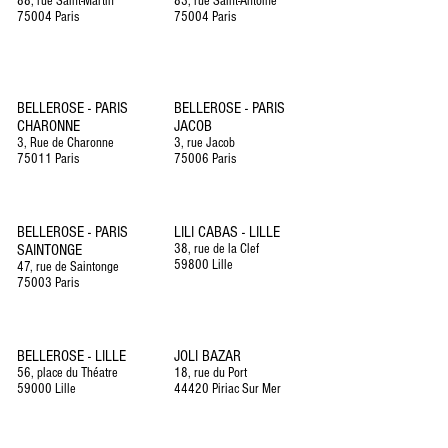
88, rue Saint-Martin
83, rue Saint-Antoine
75004 Paris
75004 Paris
BELLEROSE - PARIS
BELLEROSE - PARIS
CHARONNE
JACOB
3, Rue de Charonne
3, rue Jacob
75011 Paris
75006 Paris
BELLEROSE - PARIS
LILI CABAS - LILLE
SAINTONGE
38, rue de la Clef
59800 Lille
47, rue de Saintonge
75003 Paris
BELLEROSE - LILLE
JOLI BAZAR
56, place du Théatre
18, rue du Port
59000 Lille
44420 Piriac Sur Mer