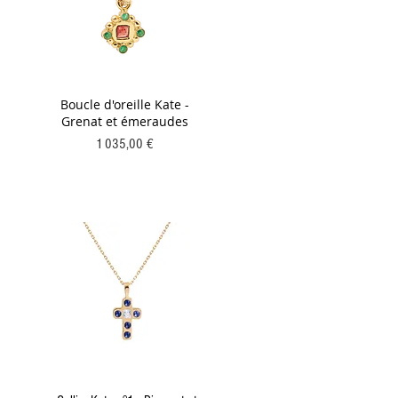
Boucle d'oreille Kate -
Grenat et émeraudes
Prix
1 035,00 €