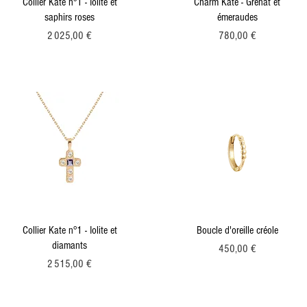
Collier Kate n°1 - Iolite et
Charm Kate - Grenat et
saphirs roses
émeraudes
Prix
Prix
2 025,00 €
780,00 €
Collier Kate n°1 - Iolite et
Boucle d'oreille créole
diamants
Prix
450,00 €
Prix
2 515,00 €