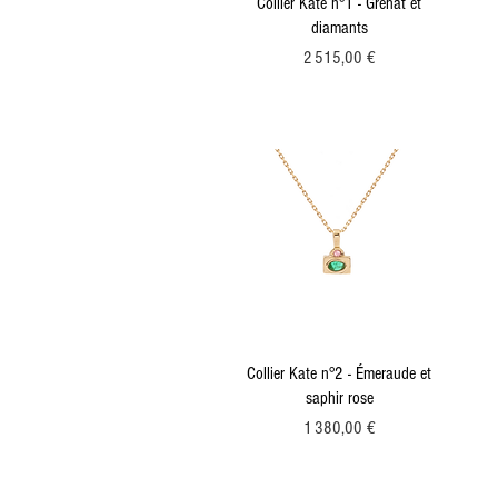
Collier Kate n°1 - Grenat et
diamants
Prix
2 515,00 €
Collier Kate n°2 - Émeraude et
saphir rose
Prix
1 380,00 €