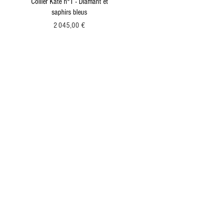
Collier Kate n°1 - Diamant et
saphirs bleus
Prix
2 045,00 €