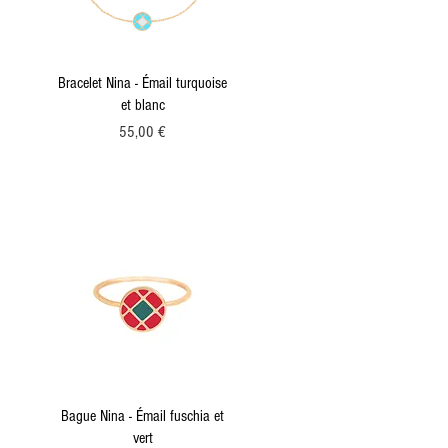
Aperçu rapide
Bracelet Nina - Émail turquoise
et blanc
Prix
55,00 €
Aperçu rapide
Bague Nina - Émail fuschia et
vert