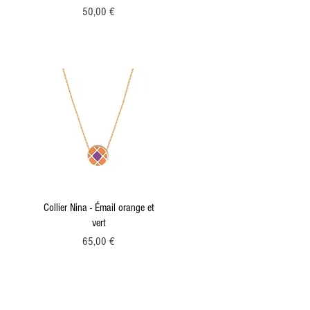
Prix
50,00 €
Aperçu rapide
Collier Nina - Émail orange et
vert
Prix
65,00 €