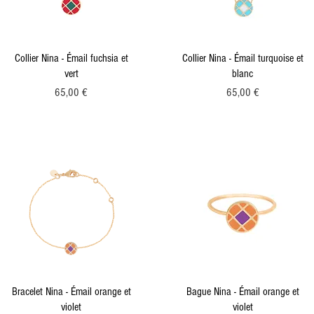
Aperçu rapide
Aperçu rapide
Collier Nina - Émail fuchsia et
Collier Nina - Émail turquoise et
vert
blanc
Prix
Prix
65,00 €
65,00 €
Aperçu rapide
Aperçu rapide
Bracelet Nina - Émail orange et
Bague Nina - Émail orange et
violet
violet