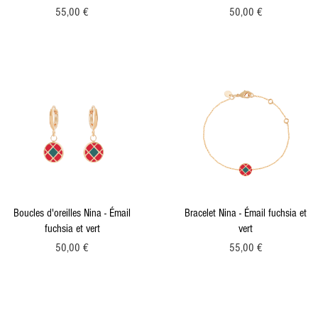
Prix
Prix
55,00 €
50,00 €
Aperçu rapide
Aperçu rapide
Boucles d'oreilles Nina - Émail
Bracelet Nina - Émail fuchsia et
fuchsia et vert
vert
Prix
Prix
50,00 €
55,00 €